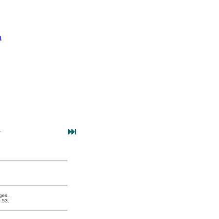
a
ges.
.53.