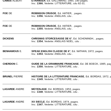
CAMUS
ALBERT
ETRANGER
, Ed. GALLIMARD, 1985, 190 pages.
Inv.:
1366
, Vedette: LITTERATURE, cdu 82-31.
FOE
DE
ROBINSON CRUSOE
, Ed. HATIER, , pages.
Inv.:
1356
, Vedette: ANGLAIS, cdu .
FOE
DE
ROBINSON CRUSOE
, Ed. HATIER, , pages.
Inv.:
1355
, Vedette: ANGLAIS, cdu .
DICKENS
CHRISMAS STORCESASSE DE 6°
, Ed. SCHONINGH, , pages.
Inv.:
1354
, Vedette: ANGLAIS NOËL, cdu .
BENHAMOUS
E.
SPEAK ENGLISH CLASSE DE 6°
, Ed. NATHAN, 1972, pages.
Inv.:
1353
, Vedette: ANGLAIS, cdu .
CHERDON
C.
GUIDE DE LA GRAMMAIRE FRANCAISE
, Ed. DE BOECK, 1985, pa
Inv.:
1350
, Vedette: LITTERATURE, cdu .
BRUNEL
PIERRE
HISTOIRE DE LA LITTERATURE FRANCAISE
, Ed. BORDAS, 1972, 
Inv.:
1349
, Vedette: LITTERATURE, cdu .
LAGARDE
ANDRE
MOYEN-AGE
, Ed. BORDAS, 1953, pages.
Inv.:
1348
, Vedette: LITTERATURE, cdu .
LAGARDE
ANDRE
XX SIECLE
, Ed. BORDAS, 1974, pages.
Inv.:
1347
, Vedette: LITTERATURE, cdu .