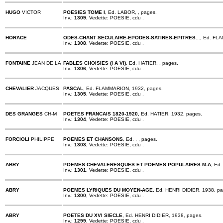
HUGO
VICTOR
POESIES TOME I
, Ed. LABOR, , pages.
Inv.:
1309
, Vedette: POESIE, cdu .
HORACE
ODES-CHANT SECULAIRE-EPODES-SATIRES-EPITRES...
, Ed. FL
Inv.:
1308
, Vedette: POESIE, cdu .
FONTAINE
JEAN DE LA
FABLES CHOISIES (I A VI)
, Ed. HATIER, , pages.
Inv.:
1306
, Vedette: POESIE, cdu .
CHEVALIER
JACQUES
PASCAL
, Ed. FLAMMARION, 1932, pages.
Inv.:
1305
, Vedette: POESIE, cdu .
DES GRANGES
CH-M
POETES FRANCAIS 1820-1920
, Ed. HATIER, 1932, pages.
Inv.:
1304
, Vedette: POESIE, cdu .
FORCIOLI
PHILIPPE
POEMES ET CHANSONS
, Ed. , , pages.
Inv.:
1303
, Vedette: POESIE, cdu .
ABRY
POEMES CHEVALERESQUES ET POEMES POPULAIRES M-A
, Ed
Inv.:
1301
, Vedette: POESIE, cdu .
ABRY
POEMES LYRIQUES DU MOYEN-AGE
, Ed. HENRI DIDIER, 1938, pa
Inv.:
1300
, Vedette: POESIE, cdu .
ABRY
POETES DU XVI SIECLE
, Ed. HENRI DIDIER, 1938, pages.
Inv.:
1299
, Vedette: POESIE, cdu .