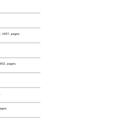
R, 1957, pages.
1932, pages.
.
pages.