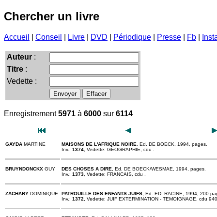
Chercher un livre
Accueil
|
Conseil
|
Livre
|
DVD
|
Périodique
|
Presse
|
Fb
|
Inst
Auteur
:
Titre
:
Vedette :
Enregistrement
5971
à
6000
sur
6114
GAYDA
MARTINE
MAISONS DE L'AFRIQUE NOIRE
, Ed. DE BOECK, 1994, pages.
Inv.:
1374
, Vedette: GEOGRAPHIE, cdu .
BRUYNDONCKX
GUY
DES CHOSES A DIRE
, Ed. DE BOECK/WESMAE, 1994, pages.
Inv.:
1373
, Vedette: FRANCAIS, cdu .
ZACHARY
DOMINIQUE
PATROUILLE DES ENFANTS JUIFS
, Ed. ED. RACINE, 1994, 200 pa
Inv.:
1372
, Vedette: JUIF EXTERMINATION - TEMOIGNAGE, cdu 940