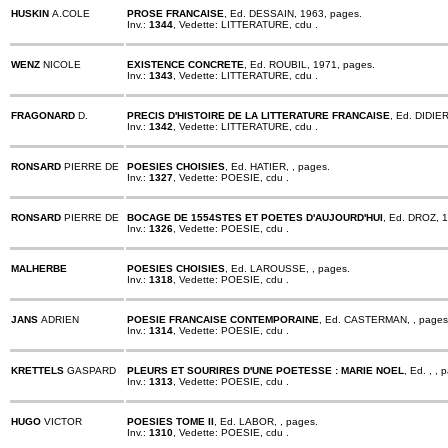
HUSKIN
A.COLE
PROSE FRANCAISE
, Ed. DESSAIN, 1963, pages.
Inv.:
1344
, Vedette: LITTERATURE, cdu .
WENZ
NICOLE
EXISTENCE CONCRETE
, Ed. ROUBIL, 1971, pages.
Inv.:
1343
, Vedette: LITTERATURE, cdu .
FRAGONARD
D.
PRECIS D'HISTOIRE DE LA LITTERATURE FRANCAISE
, Ed. DIDIE
Inv.:
1342
, Vedette: LITTERATURE, cdu .
RONSARD
PIERRE DE
POESIES CHOISIES
, Ed. HATIER, , pages.
Inv.:
1327
, Vedette: POESIE, cdu .
RONSARD
PIERRE DE
BOCAGE DE 1554STES ET POETES D'AUJOURD'HUI
, Ed. DROZ, 
Inv.:
1326
, Vedette: POESIE, cdu .
MALHERBE
POESIES CHOISIES
, Ed. LAROUSSE, , pages.
Inv.:
1318
, Vedette: POESIE, cdu .
JANS
ADRIEN
POESIE FRANCAISE CONTEMPORAINE
, Ed. CASTERMAN, , pages
Inv.:
1314
, Vedette: POESIE, cdu .
KRETTELS
GASPARD
PLEURS ET SOURIRES D'UNE POETESSE : MARIE NOEL
, Ed. , , 
Inv.:
1313
, Vedette: POESIE, cdu .
HUGO
VICTOR
POESIES TOME II
, Ed. LABOR, , pages.
Inv.:
1310
, Vedette: POESIE, cdu .